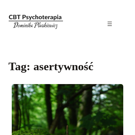
Przejdź
do
treści
Tag:
asertywność