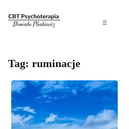
Przejdź
do
treści
Tag:
ruminacje