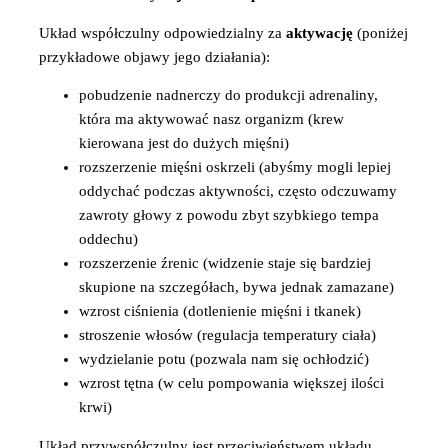
Układ współczulny odpowiedzialny za
aktywację
(poniżej
przykładowe objawy jego działania):
pobudzenie nadnerczy do produkcji adrenaliny,
która ma aktywować nasz organizm (krew
kierowana jest do dużych mięśni)
rozszerzenie mięśni oskrzeli (abyśmy mogli lepiej
oddychać podczas aktywności, często odczuwamy
zawroty głowy z powodu zbyt szybkiego tempa
oddechu)
rozszerzenie źrenic (widzenie staje się bardziej
skupione na szczegółach, bywa jednak zamazane)
wzrost ciśnienia (dotlenienie mięśni i tkanek)
stroszenie włosów (regulacja temperatury ciała)
wydzielanie potu (pozwala nam się ochłodzić)
wzrost tętna (w celu pompowania większej ilości
krwi)
Układ przywspółczulny jest przeciwieństwem układu