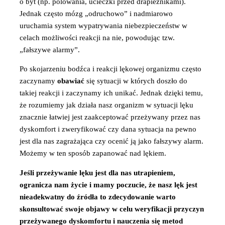
o byt (np. polowania, ucieczki przed drapieżnikami).
Jednak często mózg „odruchowo” i nadmiarowo
uruchamia system wypatrywania niebezpieczeństw w
celach możliwości reakcji na nie, powodując tzw.
„fałszywe alarmy”.
Po skojarzeniu bodźca i reakcji lękowej organizmu często
zaczynamy
obawiać
się sytuacji w których doszło do
takiej reakcji i zaczynamy ich unikać. Jednak dzięki temu,
że rozumiemy jak działa nasz organizm w sytuacji lęku
znacznie łatwiej jest zaakceptować przeżywany przez nas
dyskomfort i zweryfikować czy dana sytuacja na pewno
jest dla nas zagrażająca czy ocenić ją jako fałszywy alarm.
Możemy w ten sposób zapanować nad lękiem.
Jeśli przeżywanie lęku jest dla nas utrapieniem,
ogranicza nam życie i mamy poczucie, że nasz lęk jest
nieadekwatny do źródła to zdecydowanie warto
skonsultować swoje objawy w celu weryfikacji przyczyn
przeżywanego dyskomfortu i nauczenia się metod