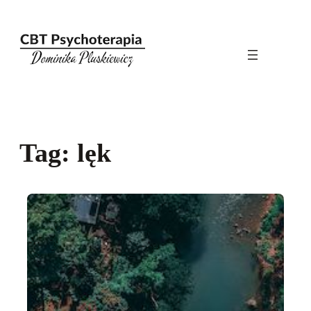
Przejdź
do
treści
Tag:
lęk